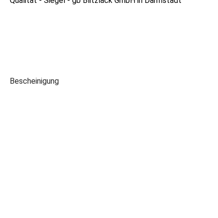
TÜV HESSEN
Bescheinigung
Fachkundig unterwiesene
Person
(FuP) Stufe 1S & Hochvolt (FHV) Stufe 2S